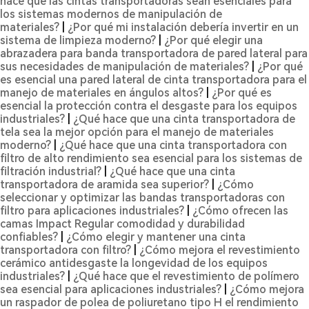
hace que las cintas transportadoras sean esenciales para
los sistemas modernos de manipulación de
materiales?
|
¿Por qué mi instalación debería invertir en un
sistema de limpieza moderno?
|
¿Por qué elegir una
abrazadera para banda transportadora de pared lateral para
sus necesidades de manipulación de materiales?
|
¿Por qué
es esencial una pared lateral de cinta transportadora para el
manejo de materiales en ángulos altos?
|
¿Por qué es
esencial la protección contra el desgaste para los equipos
industriales?
|
¿Qué hace que una cinta transportadora de
tela sea la mejor opción para el manejo de materiales
moderno?
|
¿Qué hace que una cinta transportadora con
filtro de alto rendimiento sea esencial para los sistemas de
filtración industrial?
|
¿Qué hace que una cinta
transportadora de aramida sea superior?
|
¿Cómo
seleccionar y optimizar las bandas transportadoras con
filtro para aplicaciones industriales?
|
¿Cómo ofrecen las
camas Impact Regular comodidad y durabilidad
confiables?
|
¿Cómo elegir y mantener una cinta
transportadora con filtro?
|
¿Cómo mejora el revestimiento
cerámico antidesgaste la longevidad de los equipos
industriales?
|
¿Qué hace que el revestimiento de polímero
sea esencial para aplicaciones industriales?
|
¿Cómo mejora
un raspador de polea de poliuretano tipo H el rendimiento