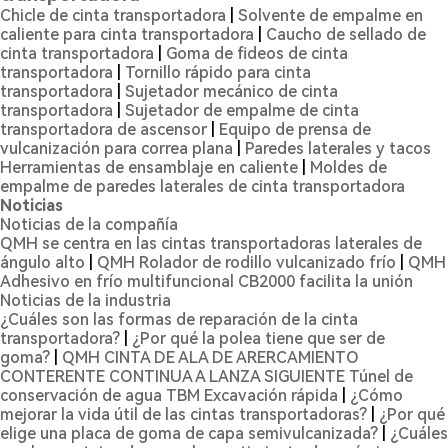
Chicle de cinta transportadora
|
Solvente de empalme en
caliente para cinta transportadora
|
Caucho de sellado de
cinta transportadora
|
Goma de fideos de cinta
transportadora
|
Tornillo rápido para cinta
transportadora
|
Sujetador mecánico de cinta
transportadora
|
Sujetador de empalme de cinta
transportadora de ascensor
|
Equipo de prensa de
vulcanización para correa plana
|
Paredes laterales y tacos
Herramientas de ensamblaje en caliente
|
Moldes de
empalme de paredes laterales de cinta transportadora
Noticias
Noticias de la compañía
QMH se centra en las cintas transportadoras laterales de
ángulo alto
|
QMH Rolador de rodillo vulcanizado frío
|
QMH
Adhesivo en frío multifuncional CB2000 facilita la unión
Noticias de la industria
¿Cuáles son las formas de reparación de la cinta
transportadora?
|
¿Por qué la polea tiene que ser de
goma?
|
QMH CINTA DE ALA DE ARERCAMIENTO
CONTERENTE CONTINUA A LANZA SIGUIENTE Túnel de
conservación de agua TBM Excavación rápida
|
¿Cómo
mejorar la vida útil de las cintas transportadoras?
|
¿Por qué
elige una placa de goma de capa semivulcanizada?
|
¿Cuáles