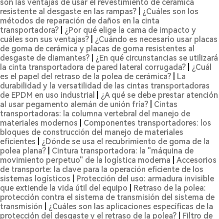
son las ventajas de usar el revestimiento de cerámica
resistente al desgaste en las rampas?
|
¿Cuáles son los
métodos de reparación de daños en la cinta
transportadora?
|
¿Por qué elige la cama de impacto y
cuáles son sus ventajas?
|
¿Cuándo es necesario usar placas
de goma de cerámica y placas de goma resistentes al
desgaste de diamantes?
|
¿En qué circunstancias se utilizará
la cinta transportadora de pared lateral corrugada?
|
¿Cuál
es el papel del retraso de la polea de cerámica?
|
La
durabilidad y la versatilidad de las cintas transportadoras
de EPDM en uso industrial
|
¿A qué se debe prestar atención
al usar pegamento alemán de unión fría?
|
Cintas
transportadoras: la columna vertebral del manejo de
materiales modernos
|
Componentes transportadores: los
bloques de construcción del manejo de materiales
eficientes
|
¿Dónde se usa el recubrimiento de goma de la
polea plana?
|
Cintura transportadora: la "máquina de
movimiento perpetuo" de la logística moderna
|
Accesorios
de transporte: la clave para la operación eficiente de los
sistemas logísticos
|
Protección del uso: armadura invisible
que extiende la vida útil del equipo
|
Retraso de la polea:
protección contra el sistema de transmisión del sistema de
transmisión
|
¿Cuáles son las aplicaciones específicas de la
protección del desgaste y el retraso de la polea?
|
Filtro de