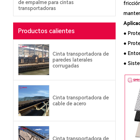
de empalme para cintas
fricció
transportadoras
manten
Aplica
Productos calientes
● Prote
● Prote
● Entor
Cinta transportadora de
paredes laterales
● Sist
corrugadas
Cinta transportadora de
cable de acero
Cinta transportadora de