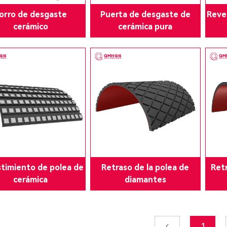
orro de desgaste
Puerta de desgaste de
Reve
cerámico
cerámica pura
timiento de polea de
Retraso de la polea de
Retr
cerámica
diamantes
1